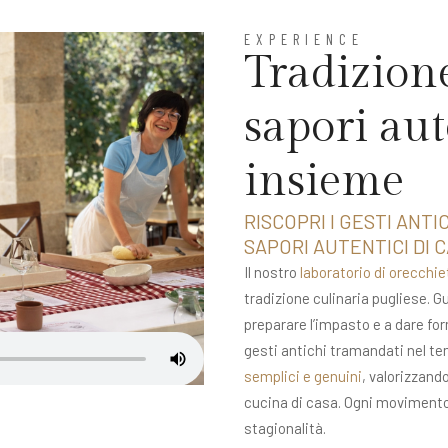
EXPERIENCE
Tradizion
sapori aut
insieme
RISCOPRI I GESTI ANTI
SAPORI AUTENTICI DI C
Il nostro
laboratorio di orecchie
tradizione culinaria pugliese. G
preparare l’impasto e a dare fo
gesti antichi tramandati nel tem
semplici e genuini
, valorizzand
cucina di casa. Ogni movimento 
stagionalità.