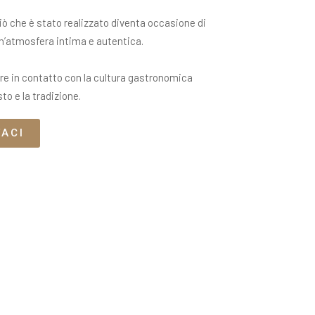
iò che è stato realizzato diventa occasione di
un’atmosfera intima e autentica.
e in contatto con la cultura gastronomica
sto e la tradizione.
TACI