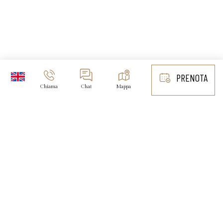
PRENOTA
Chiama
Chat
Mappa
Vuoi un preventivo personalizzato?
CLICCA QUI